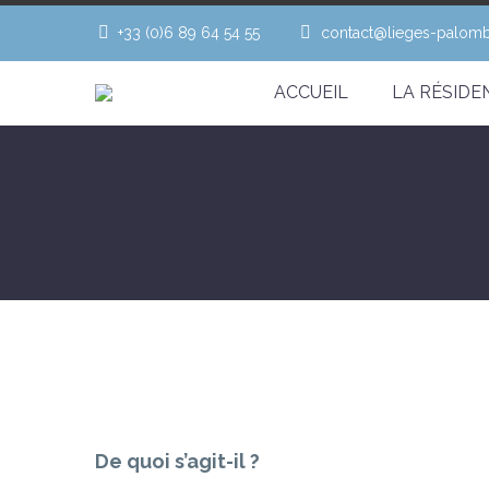
+33 (0)6 89 64 54 55
contact@lieges-palom
ACCUEIL
LA RÉSIDE
De quoi s’agit-il ?