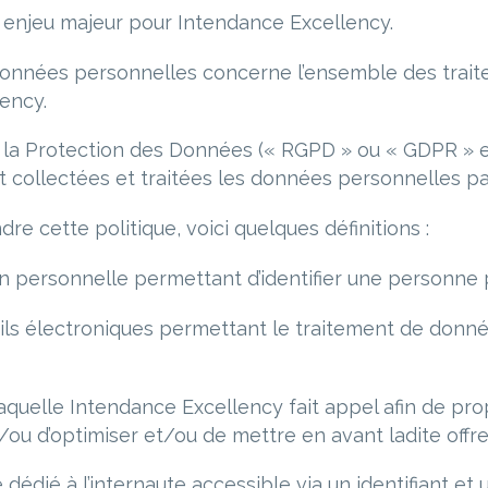
 enjeu majeur pour Intendance Excellency.
 données personnelles concerne l’ensemble des tra
lency.
 Protection des Données (« RGPD » ou « GDPR » en a
collectées et traitées les données personnelles pa
 cette politique, voici quelques définitions :
n personnelle permettant d’identifier une personne
ls électroniques permettant le traitement de donnée
aquelle Intendance Excellency fait appel afin de prop
/ou d’optimiser et/ou de mettre en avant ladite offre
dédié à l’internaute accessible via un identifiant et